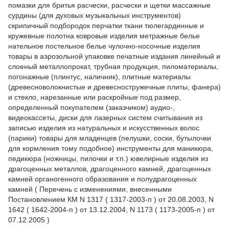
помазки для бритья расчески, расчески и щетки массажные
сурдины (для духовых музыкальных инструментов)
скрипичный подбородок перчатки ткани тюлегардинные и
кружевные полотна ковровые изделия метражные белье
нательное постельное белье чулочно-носочные изделия
товары в аэрозольной упаковке печатные издания линейный и
слоеный металлопрокат, трубная продукция, пиломатериалы,
погонажные (плинтус, наличник), плитные материалы
(древесноволокнистые и древесностружечные плиты, фанера)
и стекло, нарезанные или раскройные под размер,
определенный покупателем (заказчиком) аудио-,
видеокассеты, диски для лазерных систем считывания из
записью изделия из натуральных и искусственных волос
(парики) товары для младенцев (пелушки, соски, бутылочки
для кормления тому подобное) инструменты для маникюра,
педикюра (ножницы, пилочки и т.п.) ювелирные изделия из
драгоценных металлов, драгоценного камней, драгоценных
камней органогенного образования и полудрагоценных
камней ( Перечень с изменениями, внесенными
Постановлением КМ N 1317 ( 1317-2003-п ) от 20.08.2003, N
1642 ( 1642-2004-п ) от 13.12.2004, N 1173 ( 1173-2005-п ) от
07.12.2005 )