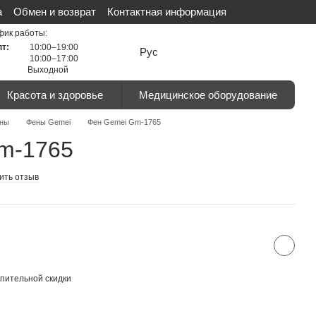
а
Обмен и возврат
Контактная информация
льности
Сертификаты
Отзывы о магазине
фик работы:
пт:
10:00–19:00
Рус
10:00–17:00
Выходной
Красота и здоровье
Медицинское оборудование
ны
Фены Gemei
Фен Gemei Gm-1765
m-1765
ить отзыв
пительной скидки