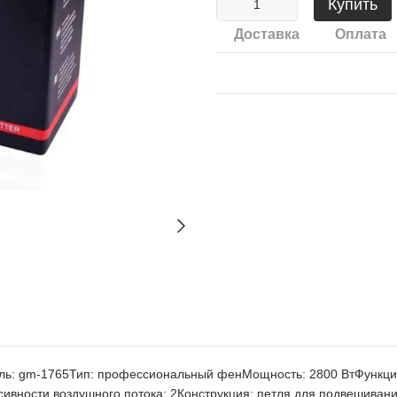
Купить
Доставка
Оплата
: gm-1765Тип: профессиональный фенМощность: 2800 ВтФункции:
сивности воздушного потока: 2Конструкция: петля для подвешивани