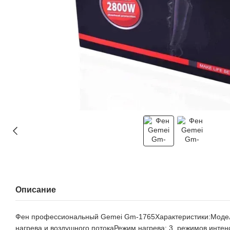
Описание
Фен профессиональный Gemei Gm-1765Характеристики:Модель
нагрева и воздушного потокаРежим нагрева: 3, режимов интен