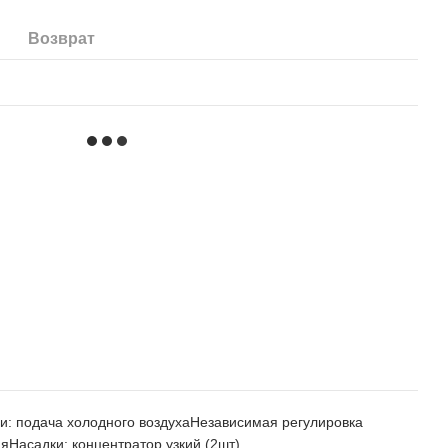
Возврат
 подача холодного воздухаНезависимая регулировка
яНасадки: концентратор узкий (2шт)