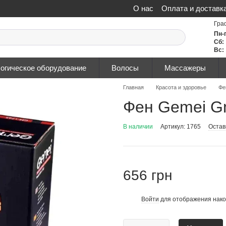
О нас
Оплата и доставк
Политика конфиденциа
Гра
Пн-
Сб:
Вс:
огическое оборудование
Волосы
Массажеры
Главная
Красота и здоровье
Фе
Фен Gemei G
В наличии
Артикул: 1765
Остав
656 грн
Войти
для отображения нако
%