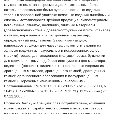
кружевные полотна ковровые изделия метражные белье
нательное постельное белье чулочно-носочные изделия
товары в аэрозольной упаковке печатные издания линейный и
слоеный металлопрокат, трубная продукция, пиломатериалы,
погонажные (плинтус, наличник), плитные материалы
(древесноволокнистые и древесностружечные плиты, фанера)
и стекло, нарезанные или раскройные под размер,
определенный покупателем (заказчиком) аудио-,
видеокассеты, диски для лазерных систем считывания из
записью изделия из натуральных и искусственных волос
(парики) товары для младенцев (пелушки, соски, бутылочки
для кормления тому подобное) инструменты для маникюра,
педикюра (ножницы, пилочки и т.п.) ювелирные изделия из
драгоценных металлов, драгоценного камней, драгоценных
камней органогенного образования и полудрагоценных
камней ( Перечень с изменениями, внесенными
Постановлением КМ N 1317 ( 1317-2003-п ) от 20.08.2003, N
1642 ( 1642-2004-п ) от 13.12.2004, N 1173 ( 1173-2005-п ) от
07.12.2005 )
Согласно Закону
«О защите прав потребителей»
, компания
может отказать потребителю в обмене и возврате товаров
надлежащего качества, если они относятся к категориям,