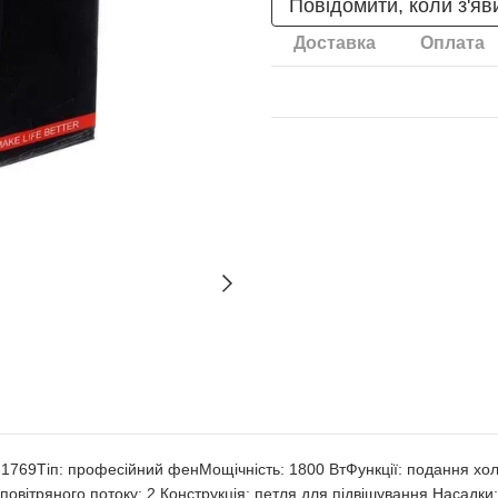
Повідомити, коли з'яв
Доставка
Оплата
69Тіп: професійний фенМощічність: 1800 ВтФункції: подання хол
 повітряного потоку: 2 Конструкція: петля для підвішування Насадки