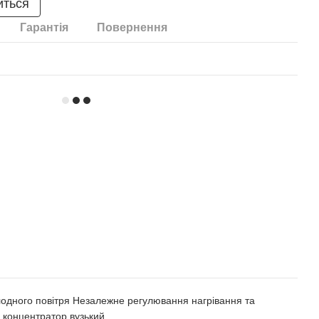
иться
Гарантія
Повернення
одного повітря Незалежне регулювання нагрівання та
: концентратор вузький