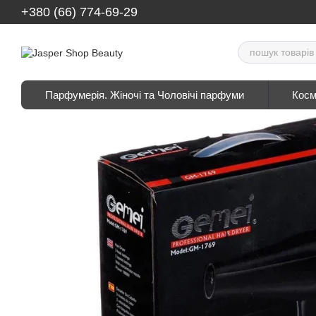
Перейти до основного контенту
+380 (66) 774-69-29
Парфумерія. Жіночі та Чоловічі парфуми
Косм