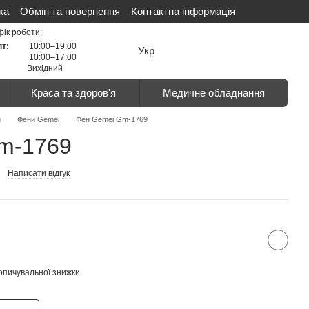
ка
Обмін та повернення
Контактна інформація
ті
Сертифікати
Відгуки про магазин
фік роботи:
пт:
10:00–19:00
Укр
10:00–17:00
Вихідний
Краса та здоров'я
Медичне обладнання
и
Фени Gemei
Фен Gemei Gm-1769
m-1769
Написати відгук
опичувальної знижки