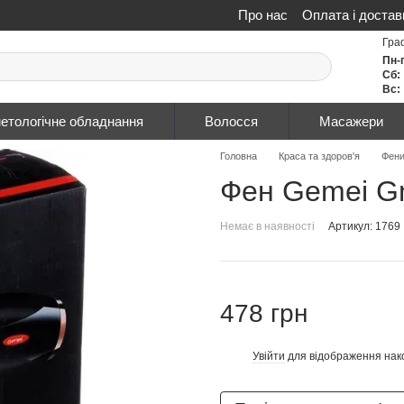
Про нас
Оплата і достав
Політика конфіденційнос
Гра
Пн-
Сб:
Вс:
етологічне обладнання
Волосся
Масажери
Головна
Краса та здоров'я
Фен
Фен Gemei G
Немає в наявності
Артикул: 1769
478 грн
Увійти
для відображення нак
%