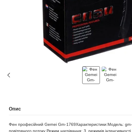
Опис
Фен професійний Gemei Gm-1769Характеристики:Модель: gm-17
повітряного потоку Режим нагрівання: 3, режимів інтенсивності