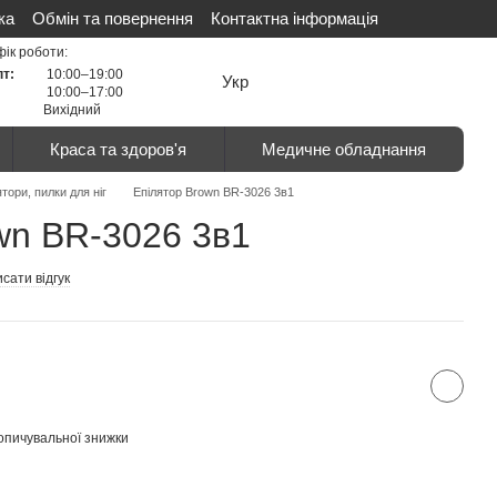
ка
Обмін та повернення
Контактна інформація
ті
Сертифікати
Відгуки про магазин
фік роботи:
пт:
10:00–19:00
Укр
10:00–17:00
Вихідний
Краса та здоров'я
Медичне обладнання
ятори, пилки для ніг
Епілятор Brown BR-3026 3в1
wn BR-3026 3в1
сати відгук
опичувальної знижки