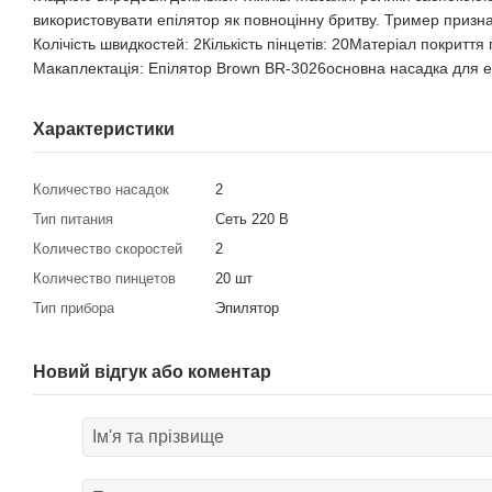
використовувати епілятор як повноцінну бритву. Тример признач
Колічість швидкостей: 2Кількість пінцетів: 20Матеріал покрит
Макаплектація: Епілятор Brown BR-3026основна насадка для 
Характеристики
Количество насадок
2
Тип питания
Сеть 220 В
Количество скоростей
2
Количество пинцетов
20 шт
Тип прибора
Эпилятор
Новий відгук або коментар