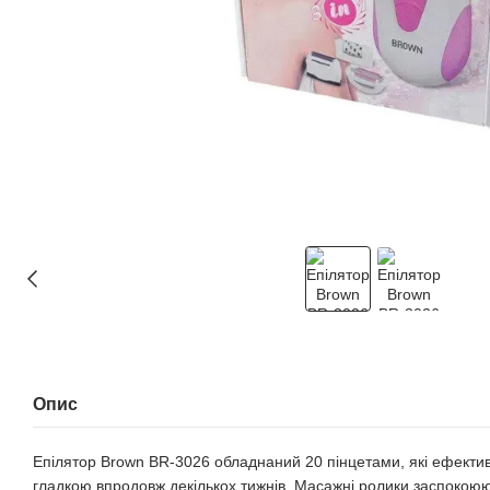
Опис
Епілятор Brown BR-3026 обладнаний 20 пінцетами, які ефектив
гладкою впродовж декількох тижнів. Масажні ролики заспокоюют