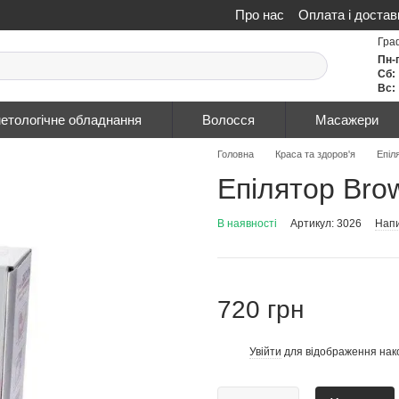
Про нас
Оплата і достав
Політика конфіденційнос
Гра
Пн-
Сб:
Вс:
етологічне обладнання
Волосся
Масажери
Головна
Краса та здоров'я
Епіл
Епілятор Bro
В наявності
Артикул: 3026
Напи
720 грн
Увійти
для відображення нак
%