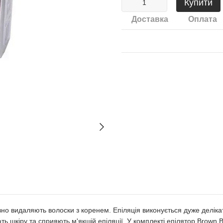
Купити
Доставка
Оплата
но видаляють волоски з коренем. Епіляція виконується дуже деліка
ь шкіру та сприяють м'якшій епіляції. У комплекті епілятор Brown 