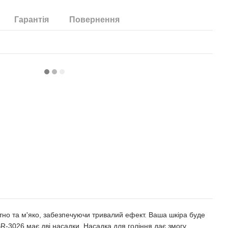
Гарантія
Повернення
тно та м'яко, забезпечуючи тривалий ефект. Ваша шкіра буде
BR-3026 має дві насадки. Насадка для гоління дає змогу