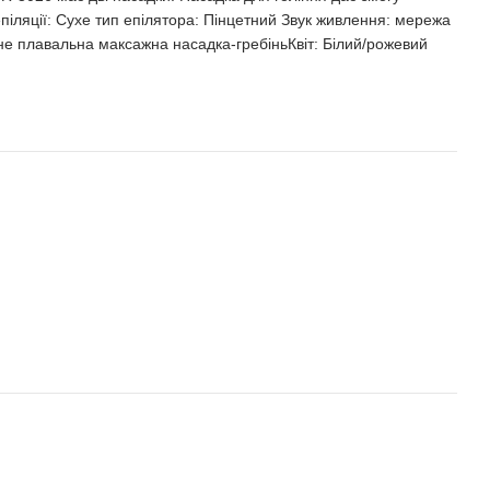
епіляції: Сухе тип епілятора: Пінцетний Звук живлення: мережа
 не плавальна максажна насадка-гребіньКвіт: Білий/рожевий