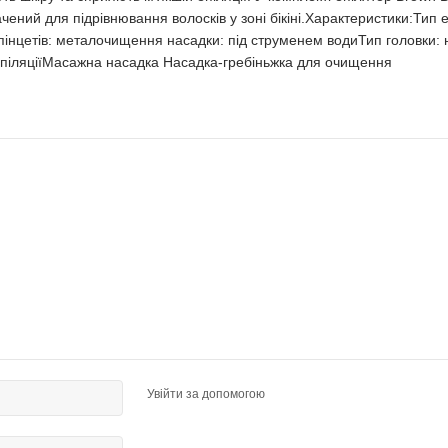
ений для підрівнювання волосків у зоні бікіні.Характеристики:Тип 
тя пінцетів: металочищення насадки: під струменем водиТип головки:
епіляціїМасажна насадка Насадка-гребіньжка для очищення
Увійти за допомогою